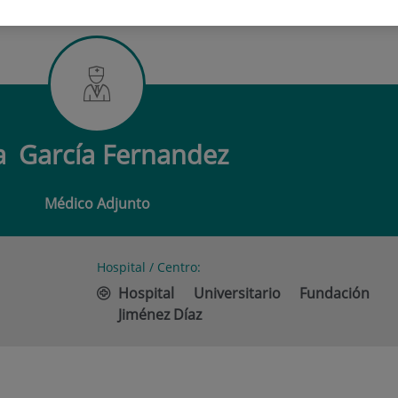
RCÍA FERNANDEZ
a
García Fernandez
Médico Adjunto
Hospital / Centro:
Hospital Universitario Fundación
Jiménez Díaz