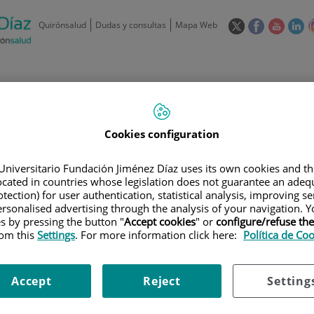
Este
Este
Este
Es
Quirónsalud
Dudas y consultas
Mapa Web
enlace
enlace
enlace
en
se
se
se
se
abrirá
abrirá
abrirá
ab
en
en
en
e
/
91 550 48 00 / 900 606 055
una
una
una
u
ventana
ventana
ventan
ve
Privados: 91 090 05 16
Aseguradoras y
Nuestro
nueva.
nueva.
nueva.
nu
Actividades
Cookies configuration
mutuas
centro
Universitario Fundación Jiménez Díaz uses its own cookies and th
located in countries whose legislation does not guarantee an adequ
tection) for user authentication, statistical analysis, improving s
rsonalised advertising through the analysis of your navigation. Y
es by pressing the button "
Accept cookies
" or
configure/refuse th
Investigación
D
rom this
Settings
. For more information click here:
Política de Co
Accept
Reject
Setting
900 301 013
Teléfono de atención al usuario