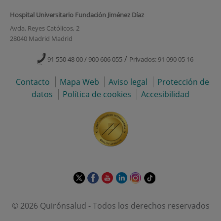
Hospital Universitario Fundación Jiménez Díaz
Avda. Reyes Católicos, 2
28040 Madrid Madrid
/
91 550 48 00 / 900 606 055
Privados: 91 090 05 16
Contacto
Mapa Web
Aviso legal
Protección de
datos
Política de cookies
Accesibilidad
Este
Este
Este
Este
Este
Enlace
enlace
enlace
enlace
enlace
enlace
a
se
se
se
se
se
una
© 2026 Quirónsalud - Todos los derechos reservados
abrirá
abrirá
abrirá
abrirá
abrirá
aplicación
en
en
en
en
en
externa.