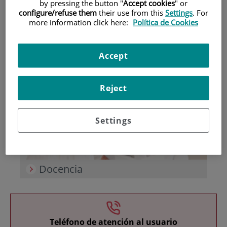
by pressing the button "
Accept cookies
" or
configure/refuse them
their use from this
Settings
. For
more information click here:
Política de Cookies
Accept
Investigación
Reject
Settings
Docencia
Teléfono de atención al usuario