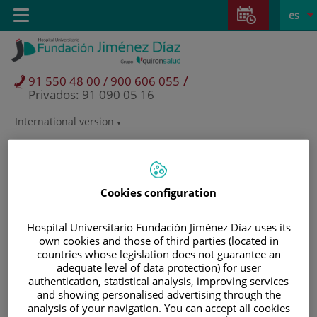
Saltar al contenido
Saltar
E
Idiom
Toggle
es
al
navigation
activo
contenido
/
91 550 48 00 / 900 606 055
Privados: 91 090 05 16
International version
Selector
de
idioma
Cookies configuration
Hospital Universitario Fundación Jiménez Díaz uses its
own cookies and those of third parties (located in
countries whose legislation does not guarantee an
adequate level of data protection) for user
authentication, statistical analysis, improving services
and showing personalised advertising through the
Pacientes y visitantes
analysis of your navigation. You can accept all cookies