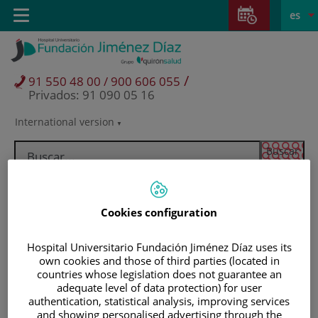
Saltar al contenido
Saltar
E
Idiom
Toggle
es
al
navigation
activo
contenido
/
91 550 48 00 / 900 606 055
Privados: 91 090 05 16
International version
Selector
de
idioma
Cookies configuration
Hospital Universitario Fundación Jiménez Díaz uses its
own cookies and those of third parties (located in
countries whose legislation does not guarantee an
adequate level of data protection) for user
authentication, statistical analysis, improving services
Pacientes y visitantes
and showing personalised advertising through the