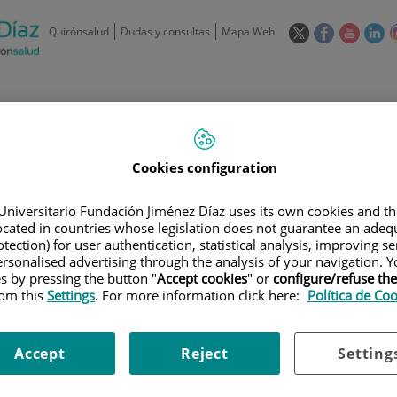
Este
Este
Este
Es
Quirónsalud
Dudas y consultas
Mapa Web
enlace
enlace
enlace
en
se
se
se
se
abrirá
abrirá
abrirá
ab
en
en
en
e
/
91 550 48 00 / 900 606 055
una
una
una
u
ventana
ventana
ventan
ve
Privados: 91 090 05 16
Aseguradoras y
Nuestro
nueva.
nueva.
nueva.
nu
Cookies configuration
Actividades
mutuas
centro
Universitario Fundación Jiménez Díaz uses its own cookies and th
located in countries whose legislation does not guarantee an adequ
tection) for user authentication, statistical analysis, improving s
rsonalised advertising through the analysis of your navigation. Y
es by pressing the button "
Accept cookies
" or
configure/refuse th
rom this
Settings
. For more information click here:
Política de Co
Investigación
D
Accept
Reject
Setting
900 301 013
Teléfono de atención al usuario