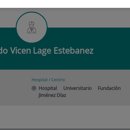
DO VICEN LAGE ESTEBANEZ
do Vicen
Lage Estebanez
Hospital / Centro:
Hospital Universitario Fundación
Jiménez Díaz