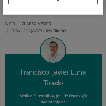
900 301 013
INICIO
|
CUADRO MÉDICO
|
FRANCISCO JAVIER LUNA TIRADO
Francisco
Javier Luna
Tirado
Médico Especialista, Jefe de Oncología
Radioterápica