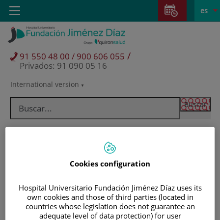
Saltar al contenido
Saltar
E
Idiom
Toggle
es
al
navigation
activo
contenido
/
91 550 48 00 / 900 606 055
Privados: 91 090 05 16
International version
Selector
de
idioma
Cookies configuration
Hospital Universitario Fundación Jiménez Díaz uses its
own cookies and those of third parties (located in
countries whose legislation does not guarantee an
Pacientes y visitantes
adequate level of data protection) for user