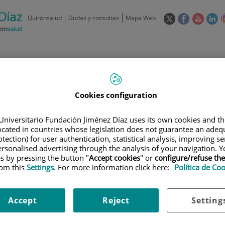
Este
Este
Este
Es
Quirónsalud
Dudas y consultas
Mapa Web
enlace
enlace
enlace
en
se
se
se
se
abrirá
abrirá
abrirá
ab
en
en
en
e
/
91 550 48 00 / 900 606 055
una
una
una
u
ventana
ventana
ventan
ve
Privados: 91 090 05 16
Aseguradoras y
Nuestro
nueva.
nueva.
nueva.
nu
Cookies configuration
Actividades
mutuas
centro
Universitario Fundación Jiménez Díaz uses its own cookies and th
located in countries whose legislation does not guarantee an adequ
tection) for user authentication, statistical analysis, improving s
rsonalised advertising through the analysis of your navigation. Y
es by pressing the button "
Accept cookies
" or
configure/refuse th
rom this
Settings
. For more information click here:
Política de Co
Investigación
D
Accept
Reject
Setting
900 301 013
Teléfono de atención al usuario