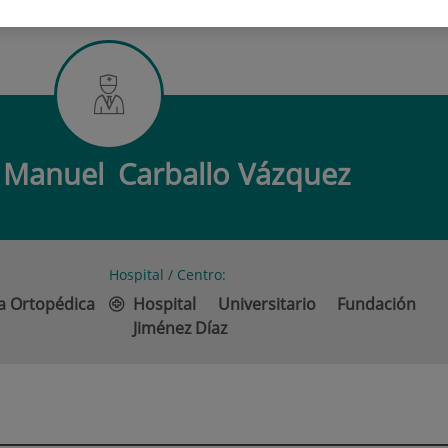
SCO MANUEL CARBALLO VÁZQUEZ
o Manuel
Carballo Vázquez
Hospital / Centro:
ía Ortopédica
Hospital Universitario Fundación
Jiménez Díaz