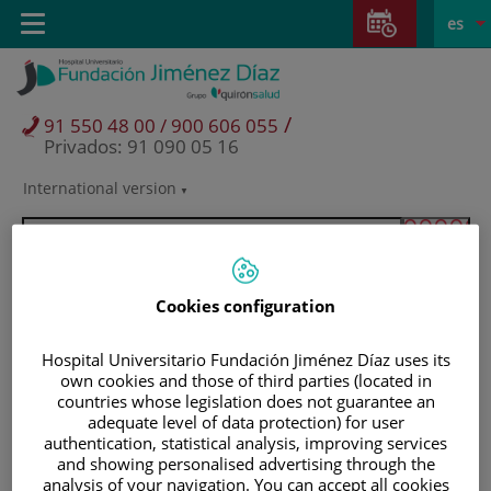
Saltar al contenido
Saltar
E
Idiom
Toggle
es
al
navigation
activo
contenido
/
91 550 48 00 / 900 606 055
Privados: 91 090 05 16
International version
Selector
de
idioma
Cookies configuration
Hospital Universitario Fundación Jiménez Díaz uses its
own cookies and those of third parties (located in
countries whose legislation does not guarantee an
adequate level of data protection) for user
authentication, statistical analysis, improving services
and showing personalised advertising through the
Pacientes y visitantes
analysis of your navigation. You can accept all cookies