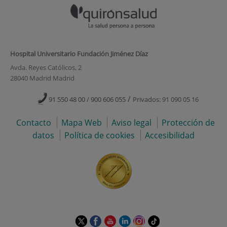
Hospital Universitario Fundación Jiménez Díaz
Avda. Reyes Católicos, 2
28040 Madrid Madrid
/
91 550 48 00 / 900 606 055
Privados: 91 090 05 16
Contacto
Mapa Web
Aviso legal
Protección de
datos
Política de cookies
Accesibilidad
Este
Este
Este
Este
Este
Enlace