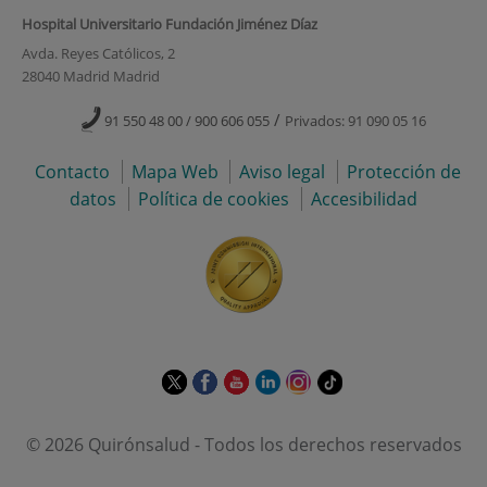
Hospital Universitario Fundación Jiménez Díaz
Avda. Reyes Católicos, 2
28040 Madrid Madrid
/
91 550 48 00 / 900 606 055
Privados: 91 090 05 16
Contacto
Mapa Web
Aviso legal
Protección de
datos
Política de cookies
Accesibilidad
Este
Este
Este
Este
Este
Enlace
enlace
enlace
enlace
enlace
enlace
a
se
se
se
se
se
una
© 2026 Quirónsalud - Todos los derechos reservados
abrirá
abrirá
abrirá
abrirá
abrirá
aplicación
en
en
en
en
en
externa.