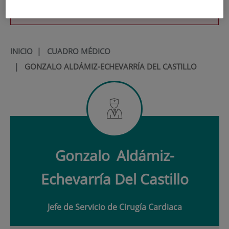
900 301 013
INICIO
|
CUADRO MÉDICO
|
GONZALO ALDÁMIZ-ECHEVARRÍA DEL CASTILLO
Gonzalo
Aldámiz-
Echevarría Del Castillo
Jefe de Servicio de Cirugía Cardiaca