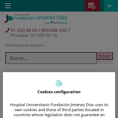
Saltar al contenido
Saltar
E
Idiom
Toggle
es
al
navigation
activo
contenido
/
91 550 48 00 / 900 606 055
Privados: 91 090 05 16
International version
Selector
de
idioma
Cookies configuration
Hospital Universitario Fundación Jiménez Díaz uses its
own cookies and those of third parties (located in
Pacientes y visitantes
countries whose legislation does not guarantee an