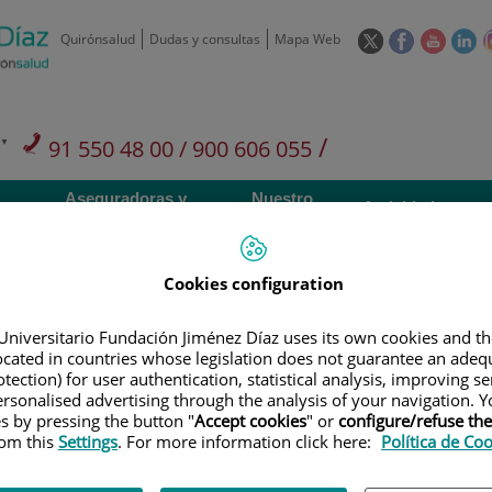
Este
Este
Este
Es
Quirónsalud
Dudas y consultas
Mapa Web
enlace
enlace
enlace
en
se
se
se
se
abrirá
abrirá
abrirá
ab
en
en
en
e
/
91 550 48 00 / 900 606 055
una
una
una
u
ventana
ventana
ventan
ve
Privados: 91 090 05 16
Aseguradoras y
Nuestro
nueva.
nueva.
nueva.
nu
Actividades
mutuas
centro
Cookies configuration
Universitario Fundación Jiménez Díaz uses its own cookies and th
located in countries whose legislation does not guarantee an adequ
Investigación
D
tection) for user authentication, statistical analysis, improving s
rsonalised advertising through the analysis of your navigation. Y
es by pressing the button "
Accept cookies
" or
configure/refuse th
rom this
Settings
. For more information click here:
Política de Co
900 301 013
Teléfono de atención al usuario