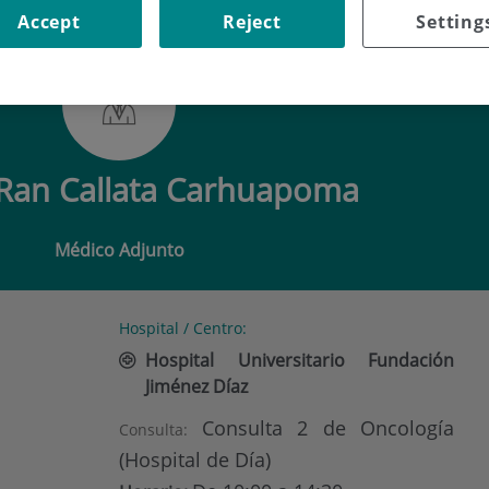
Accept
Reject
Setting
 RAN CALLATA CARHUAPOMA
Ran Callata Carhuapoma
Médico Adjunto
Hospital / Centro:
Hospital Universitario Fundación
Jiménez Díaz
Consulta 2 de Oncología
Consulta:
(Hospital de Día)