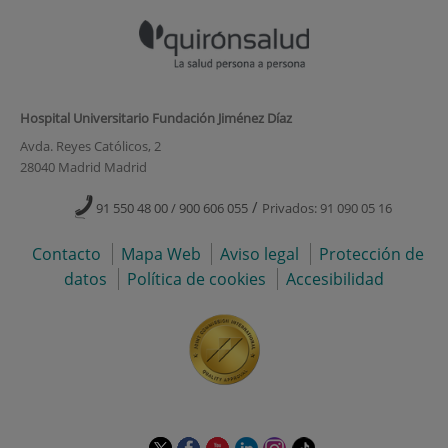
Hospital Universitario Fundación Jiménez Díaz
Avda. Reyes Católicos, 2
28040 Madrid Madrid
/
91 550 48 00 / 900 606 055
Privados: 91 090 05 16
Contacto
Mapa Web
Aviso legal
Protección de
datos
Política de cookies
Accesibilidad
Este
Este
Este
Este
Este
Enlace