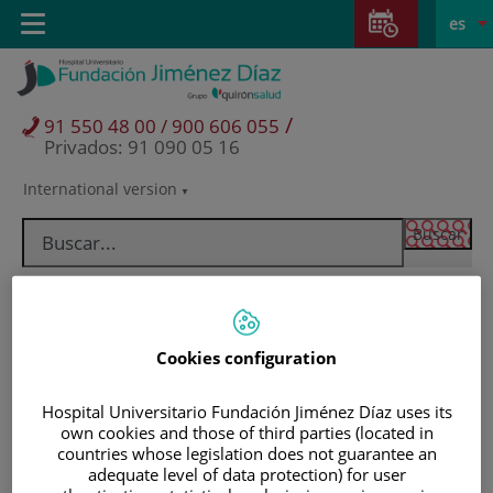
Saltar al contenido
Saltar
E
Idiom
Toggle
es
al
navigation
activo
contenido
/
91 550 48 00 / 900 606 055
Privados: 91 090 05 16
International version
Selector
de
idioma
Cookies configuration
Hospital Universitario Fundación Jiménez Díaz uses its
own cookies and those of third parties (located in
countries whose legislation does not guarantee an
Pacientes y visitantes
adequate level of data protection) for user