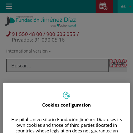
Saltar al contenido
Saltar
E
Idiom
Toggle
es
al
navigation
activo
contenido
/
91 550 48 00 / 900 606 055
Privados: 91 090 05 16
International version
Selector
de
idioma
Cookies configuration
Hospital Universitario Fundación Jiménez Díaz uses its
own cookies and those of third parties (located in
Pacientes y visitantes
countries whose legislation does not guarantee an