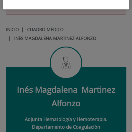
900 301 013
INICIO
|
CUADRO MÉDICO
|
INÉS MAGDALENA MARTINEZ ALFONZO
Inés Magdalena
Martinez
Alfonzo
Adjunta Hematología y Hemoterapia.
Departamento de Coagulación