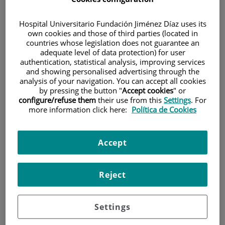
Hospital Universitario Fundación Jiménez Díaz uses its
own cookies and those of third parties (located in
countries whose legislation does not guarantee an
adequate level of data protection) for user
authentication, statistical analysis, improving services
and showing personalised advertising through the
Investigación
analysis of your navigation. You can accept all cookies
by pressing the button "
Accept cookies
" or
configure/refuse them
their use from this
Settings
. For
more information click here:
Política de Cookies
Accept
Docencia
Reject
Settings
Teléfono de atención al usuario