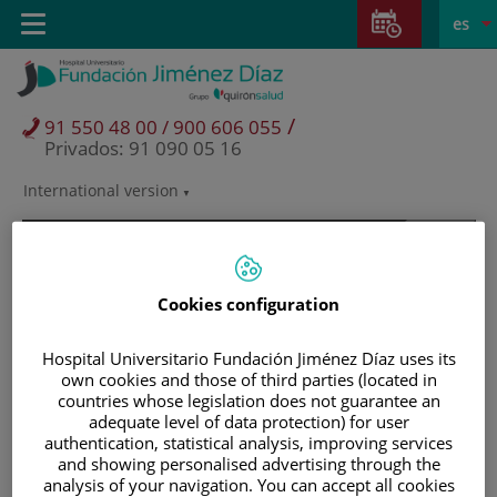
Saltar al contenido
Saltar
E
Idiom
Toggle
es
al
navigation
activo
contenido
/
91 550 48 00 / 900 606 055
Privados: 91 090 05 16
International version
Selector
de
idioma
Cookies configuration
Hospital Universitario Fundación Jiménez Díaz uses its
own cookies and those of third parties (located in
countries whose legislation does not guarantee an
adequate level of data protection) for user
authentication, statistical analysis, improving services
and showing personalised advertising through the
Pacientes y visitantes
analysis of your navigation. You can accept all cookies