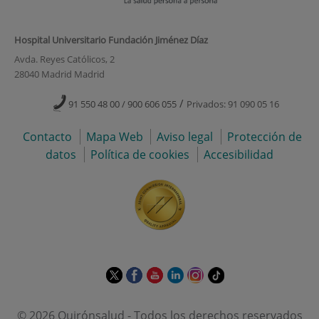
Hospital Universitario Fundación Jiménez Díaz
Avda. Reyes Católicos, 2
28040 Madrid Madrid
/
91 550 48 00 / 900 606 055
Privados: 91 090 05 16
Contacto
Mapa Web
Aviso legal
Protección de
datos
Política de cookies
Accesibilidad
Este
Este
Este
Este
Este
Enlace
enlace
enlace
enlace
enlace
enlace
a
se
se
se
se
se
una
© 2026 Quirónsalud - Todos los derechos reservados
abrirá
abrirá
abrirá
abrirá
abrirá
aplicación