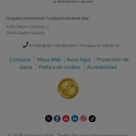
Hospital Universitario Fundación Jiménez Díaz
Avda. Reyes Católicos, 2
28040 Madrid Madrid
/
91 550 48 00 / 900 606 055
Privados: 91 090 05 16
Contacto
Mapa Web
Aviso legal
Protección de
datos
Política de cookies
Accesibilidad
Este
Este
Este
Este
Este
Enlace
enlace
enlace
enlace
enlace
enlace
a
se
se
se
se
se
una
© 2026 Quirónsalud - Todos los derechos reservados