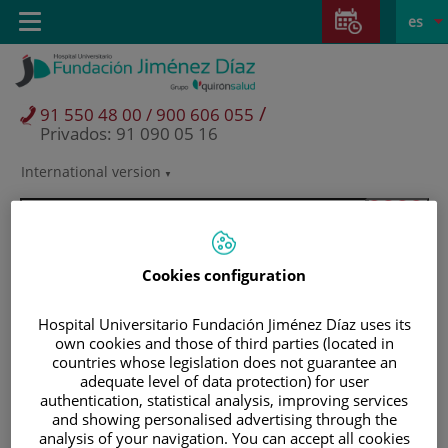
Saltar al contenido
Saltar
E
Idiom
Toggle
es
al
navigation
activo
contenido
/
91 550 48 00 / 900 606 055
Privados: 91 090 05 16
International version
Selector
de
idioma
Cookies configuration
Hospital Universitario Fundación Jiménez Díaz uses its
own cookies and those of third parties (located in
countries whose legislation does not guarantee an
adequate level of data protection) for user
authentication, statistical analysis, improving services
and showing personalised advertising through the
Pacientes y visitantes
analysis of your navigation. You can accept all cookies