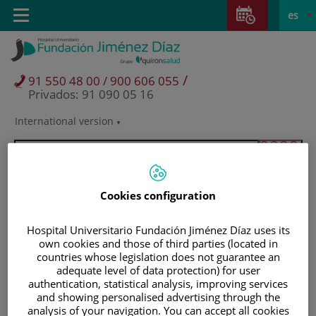
Saltar al contenido
Saltar
E
Idiom
Toggle
es
al
navigation
activo
contenido
/
91 550 48 00 / 900 606 055
Privados: 91 090 05 16
International version
Selector
de
idioma
Cookies configuration
Hospital Universitario Fundación Jiménez Díaz uses its
own cookies and those of third parties (located in
countries whose legislation does not guarantee an
adequate level of data protection) for user
authentication, statistical analysis, improving services
and showing personalised advertising through the
Pacientes y visitantes
analysis of your navigation. You can accept all cookies