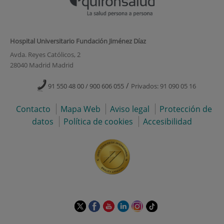
Hospital Universitario Fundación Jiménez Díaz
Avda. Reyes Católicos, 2
28040 Madrid Madrid
/
91 550 48 00 / 900 606 055
Privados: 91 090 05 16
Contacto
Mapa Web
Aviso legal
Protección de
datos
Política de cookies
Accesibilidad
Este
Este
Este
Este
Este
Enlace
enlace
enlace
enlace
enlace
enlace
a