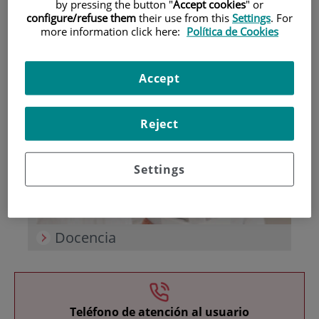
by pressing the button "
Accept cookies
" or
configure/refuse them
their use from this
Settings
. For
more information click here:
Política de Cookies
Accept
Investigación
Reject
Settings
Docencia
Teléfono de atención al usuario