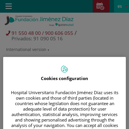
Saltar al contenido
Saltar
E
Idiom
Toggle
es
al
navigation
activo
contenido
/
91 550 48 00 / 900 606 055
Privados: 91 090 05 16
International version
Selector
de
idioma
Cookies configuration
Hospital Universitario Fundación Jiménez Díaz uses its
own cookies and those of third parties (located in
countries whose legislation does not guarantee an
adequate level of data protection) for user
authentication, statistical analysis, improving services
and showing personalised advertising through the
Pacientes y visitantes
analysis of your navigation. You can accept all cookies