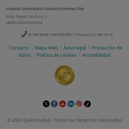
Hospital Universitario Fundación Jiménez Díaz
Avda. Reyes Católicos, 2
28040 Madrid Madrid
/
91 550 48 00 / 900 606 055
Privados: 91 090 05 16
Contacto
Mapa Web
Aviso legal
Protección de
datos
Política de cookies
Accesibilidad
Este
Este
Este
Este
Este
Enlace
enlace
enlace
enlace
enlace
enlace
a
se
se
se
se
se
una
© 2026 Quirónsalud - Todos los derechos reservados
abrirá
abrirá
abrirá
abrirá
abrirá
aplicación
en
en
en
en
en
externa.