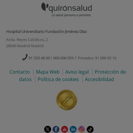
Hospital Universitario Fundación Jiménez Díaz
Avda. Reyes Católicos, 2
28040 Madrid Madrid
/
91 550 48 00 / 900 606 055
Privados: 91 090 05 16
Contacto
Mapa Web
Aviso legal
Protección de
datos
Política de cookies
Accesibilidad
Este
Este
Este
Este
Este
Enlace