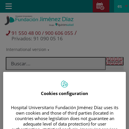
Saltar al contenido
Saltar
E
Idiom
Toggle
es
al
navigation
activo
contenido
/
91 550 48 00 / 900 606 055
Privados: 91 090 05 16
International version
Selector
de
idioma
Cookies configuration
Hospital Universitario Fundación Jiménez Díaz uses its
own cookies and those of third parties (located in
countries whose legislation does not guarantee an
Pacientes y visitantes
adequate level of data protection) for user