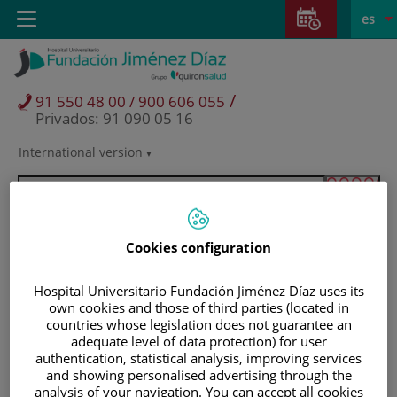
Saltar al contenido
Saltar
E
Idiom
Toggle
es
al
navigation
activo
contenido
/
91 550 48 00 / 900 606 055
Privados: 91 090 05 16
International version
Selector
de
idioma
Cookies configuration
Hospital Universitario Fundación Jiménez Díaz uses its
own cookies and those of third parties (located in
countries whose legislation does not guarantee an
adequate level of data protection) for user
authentication, statistical analysis, improving services
and showing personalised advertising through the
Pacientes y visitantes
analysis of your navigation. You can accept all cookies