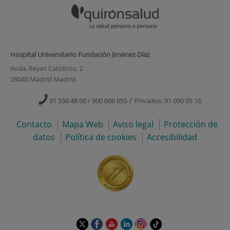
Hospital Universitario Fundación Jiménez Díaz
Avda. Reyes Católicos, 2
28040 Madrid Madrid
/
91 550 48 00 / 900 606 055
Privados: 91 090 05 16
Contacto
Mapa Web
Aviso legal
Protección de
datos
Política de cookies
Accesibilidad
Este
Este
Este
Este
Este
Enlace