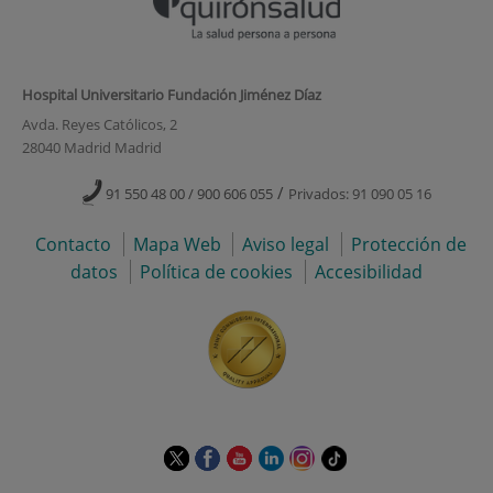
Hospital Universitario Fundación Jiménez Díaz
Avda. Reyes Católicos, 2
28040 Madrid Madrid
/
91 550 48 00 / 900 606 055
Privados: 91 090 05 16
Contacto
Mapa Web
Aviso legal
Protección de
datos
Política de cookies
Accesibilidad
Este
Este
Este
Este
Este
Enlace
enlace
enlace
enlace
enlace
enlace
a