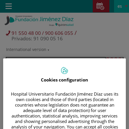
Saltar al contenido
Saltar
E
Idiom
Toggle
es
al
navigation
activo
contenido
/
91 550 48 00 / 900 606 055
Privados: 91 090 05 16
International version
Selector
de
idioma
Cookies configuration
Hospital Universitario Fundación Jiménez Díaz uses its
own cookies and those of third parties (located in
countries whose legislation does not guarantee an
adequate level of data protection) for user
authentication, statistical analysis, improving services
and showing personalised advertising through the
Pacientes y visitantes
analysis of your navigation. You can accept all cookies