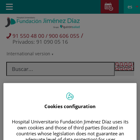
Saltar al contenido
Saltar
E
Idiom
Toggle
es
al
navigation
activo
contenido
/
91 550 48 00 / 900 606 055
Privados: 91 090 05 16
International version
Selector
de
idioma
Cookies configuration
Hospital Universitario Fundación Jiménez Díaz uses its
own cookies and those of third parties (located in
Pacientes y visitantes
countries whose legislation does not guarantee an
adequate level of data protection) for user