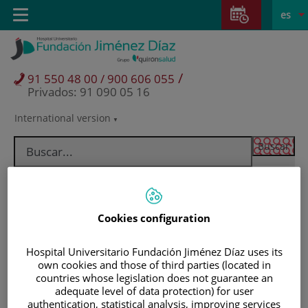
Saltar al contenido
Saltar
E
Idiom
Toggle
es
al
navigation
activo
contenido
/
91 550 48 00 / 900 606 055
Privados: 91 090 05 16
International version
Selector
de
idioma
Cookies configuration
Hospital Universitario Fundación Jiménez Díaz uses its
own cookies and those of third parties (located in
countries whose legislation does not guarantee an
adequate level of data protection) for user
Pacientes y visitantes
authentication, statistical analysis, improving services