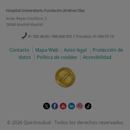
Hospital Universitario Fundación Jiménez Díaz
Avda. Reyes Católicos, 2
28040 Madrid Madrid
/
91 550 48 00 / 900 606 055
Privados: 91 090 05 16
Contacto
Mapa Web
Aviso legal
Protección de
datos
Política de cookies
Accesibilidad
Este
Este
Este
Este
Este
Enlace
enlace
enlace
enlace
enlace
enlace
a
se
se
se
se
se
una
© 2026 Quirónsalud - Todos los derechos reservados
abrirá
abrirá
abrirá
abrirá
abrirá
aplicación
en
en
en
en
en
externa.