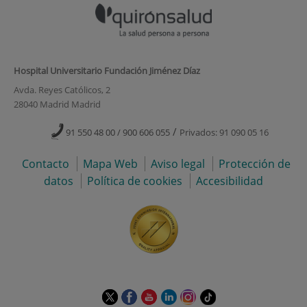
Hospital Universitario Fundación Jiménez Díaz
Avda. Reyes Católicos, 2
28040 Madrid Madrid
/
91 550 48 00 / 900 606 055
Privados: 91 090 05 16
Contacto
Mapa Web
Aviso legal
Protección de
datos
Política de cookies
Accesibilidad
Este
Este
Este
Este
Este
Enlace