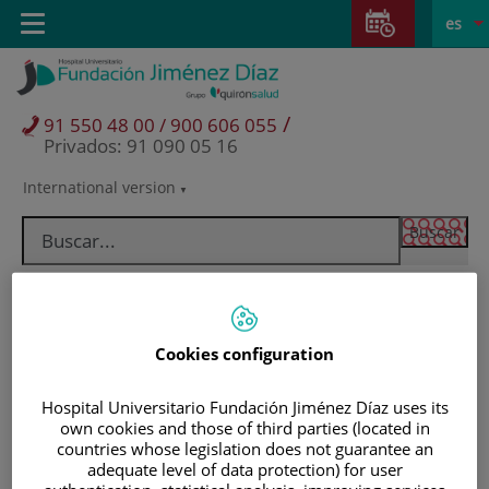
Saltar al contenido
Saltar
E
Idiom
Toggle
es
al
navigation
activo
contenido
/
91 550 48 00 / 900 606 055
Privados: 91 090 05 16
International version
Selector
de
idioma
Cookies configuration
Hospital Universitario Fundación Jiménez Díaz uses its
own cookies and those of third parties (located in
countries whose legislation does not guarantee an
Pacientes y visitantes
adequate level of data protection) for user