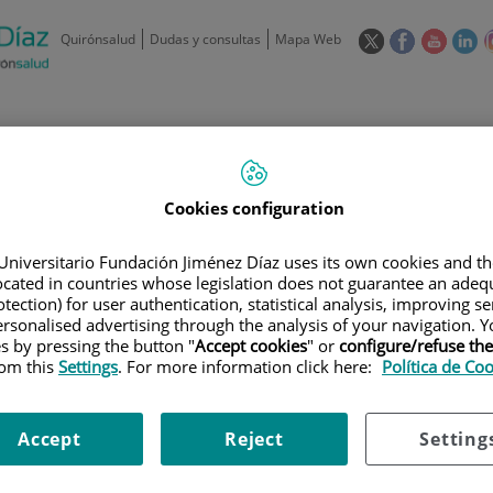
Este
Este
Este
Es
Quirónsalud
Dudas y consultas
Mapa Web
enlace
enlace
enlace
en
se
se
se
se
abrirá
abrirá
abrirá
ab
en
en
en
e
/
91 550 48 00 / 900 606 055
una
una
una
u
ventana
ventana
ventan
ve
Privados: 91 090 05 16
Aseguradoras y
Nuestro
nueva.
nueva.
nueva.
nu
Cookies configuration
Actividades
mutuas
centro
Universitario Fundación Jiménez Díaz uses its own cookies and th
located in countries whose legislation does not guarantee an adequ
tection) for user authentication, statistical analysis, improving s
rsonalised advertising through the analysis of your navigation. Y
es by pressing the button "
Accept cookies
" or
configure/refuse th
rom this
Settings
. For more information click here:
Política de Co
Investigación
D
Accept
Reject
Setting
900 301 013
Teléfono de atención al usuario