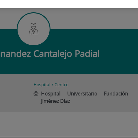
RNANDEZ CANTALEJO PADIAL
nandez Cantalejo Padial
Hospital / Centro:
Hospital Universitario Fundación
Jiménez Díaz