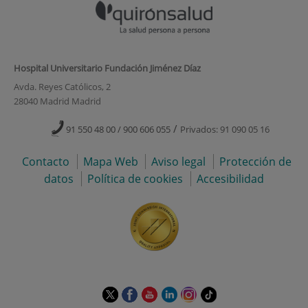
Hospital Universitario Fundación Jiménez Díaz
Avda. Reyes Católicos, 2
28040 Madrid Madrid
/
91 550 48 00 / 900 606 055
Privados: 91 090 05 16
Contacto
Mapa Web
Aviso legal
Protección de
datos
Política de cookies
Accesibilidad
Este
Este
Este
Este
Este
Enlace
enlace
enlace
enlace
enlace
enlace
a