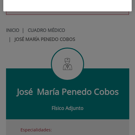
900 301 013
INICIO
|
CUADRO MÉDICO
|
JOSÉ MARÍA PENEDO COBOS
José
María Penedo Cobos
Físico Adjunto
Especialidades: