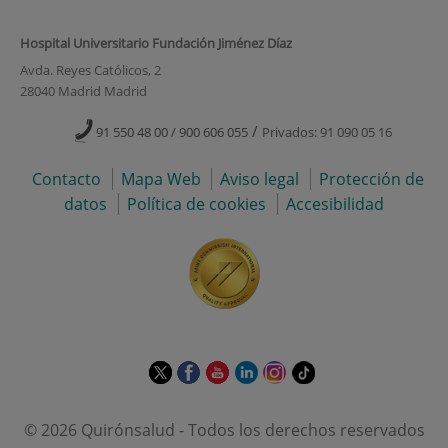
Hospital Universitario Fundación Jiménez Díaz
Avda. Reyes Católicos, 2
28040 Madrid Madrid
/
91 550 48 00 / 900 606 055
Privados: 91 090 05 16
Contacto
Mapa Web
Aviso legal
Protección de
datos
Política de cookies
Accesibilidad
Este
Este
Este
Este
Este
Enlace
enlace
enlace
enlace
enlace
enlace
a
se
se
se
se
se
una
© 2026 Quirónsalud - Todos los derechos reservados
abrirá
abrirá
abrirá
abrirá
abrirá
aplicación