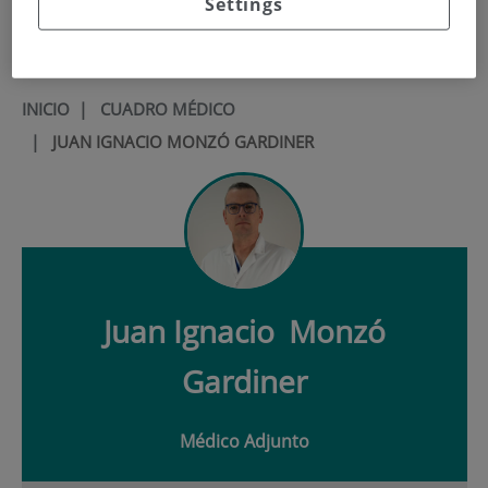
Settings
900 301 013
INICIO
|
CUADRO MÉDICO
|
JUAN IGNACIO MONZÓ GARDINER
Juan Ignacio
Monzó
Gardiner
Médico Adjunto