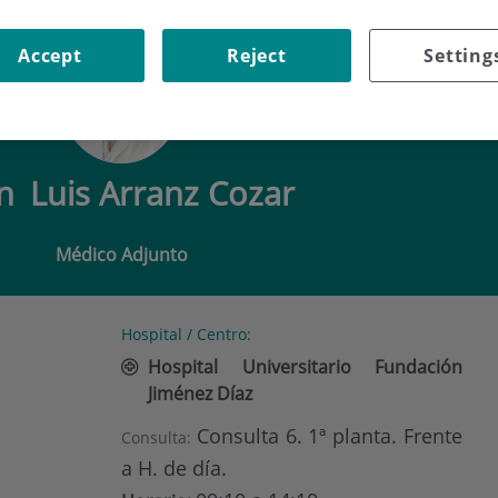
IS ARRANZ COZAR
Accept
Reject
Setting
an
Luis Arranz Cozar
Médico Adjunto
Hospital / Centro:
Hospital Universitario Fundación
Jiménez Díaz
Consulta 6. 1ª planta. Frente
Consulta:
a H. de día.