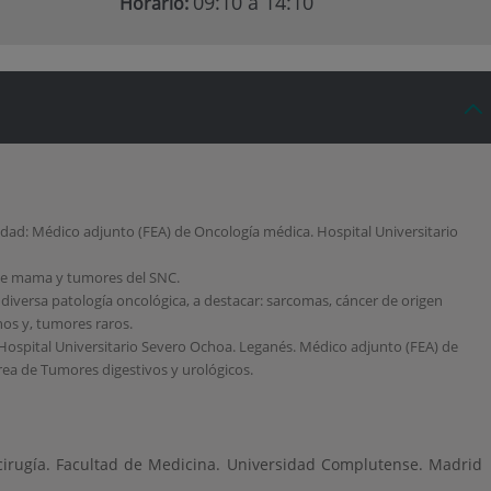
09:10 a 14:10
Horario:
idad: Médico adjunto (FEA) de Oncología médica. Hospital Universitario
de mama y tumores del SNC.
iversa patología oncológica, a destacar: sarcomas, cáncer de origen
os y, tumores raros.
 Hospital Universitario Severo Ochoa. Leganés. Médico adjunto (FEA) de
ea de Tumores digestivos y urológicos.
cirugía. Facultad de Medicina. Universidad Complutense. Madrid