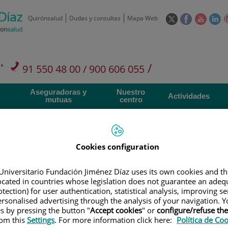
Este
Este
Este
Es
Quirónsalud
Dudas y consultas
Mapa Web
enlace
enlace
enlace
en
se
se
se
se
abrirá
abrirá
abrirá
ab
en
en
en
e
/
91 550 48 00 / 900 606 055
una
una
una
u
ventana
ventana
ventan
ve
Privados: 91 090 05 16
Aseguradoras y
Nuestro
nueva.
nueva.
nueva.
nu
Actividades
mutuas
centro
Cookies configuration
Investigación
D
Universitario Fundación Jiménez Díaz uses its own cookies and th
located in countries whose legislation does not guarantee an adequ
tection) for user authentication, statistical analysis, improving s
rsonalised advertising through the analysis of your navigation. Y
900 301 013
Teléfono de atención al usuario
es by pressing the button "
Accept cookies
" or
configure/refuse th
rom this
Settings
. For more information click here:
Política de Co