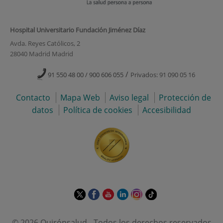
Hospital Universitario Fundación Jiménez Díaz
Avda. Reyes Católicos, 2
28040 Madrid Madrid
/
91 550 48 00 / 900 606 055
Privados: 91 090 05 16
Contacto
Mapa Web
Aviso legal
Protección de
datos
Política de cookies
Accesibilidad
Este
Este
Este
Este
Este
Enlace
enlace
enlace
enlace
enlace
enlace
a
se
se
se
se
se
una
© 2026 Quirónsalud - Todos los derechos reservados