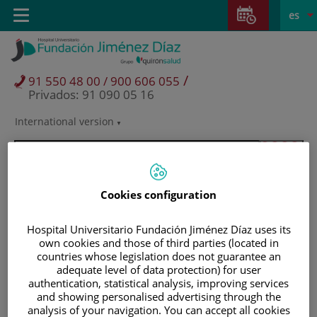
Saltar al contenido
Saltar
E
Idiom
Toggle
es
al
navigation
activo
contenido
/
91 550 48 00 / 900 606 055
Privados: 91 090 05 16
International version
Selector
de
idioma
Cookies configuration
Hospital Universitario Fundación Jiménez Díaz uses its
own cookies and those of third parties (located in
countries whose legislation does not guarantee an
adequate level of data protection) for user
authentication, statistical analysis, improving services
and showing personalised advertising through the
Pacientes y visitantes
analysis of your navigation. You can accept all cookies