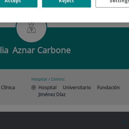
Accept
Reject
Setting
ZNAR CARBONE
lia
Aznar Carbone
Hospital / Centro:
 Clínica
Hospital Universitario Fundación
Jiménez Díaz