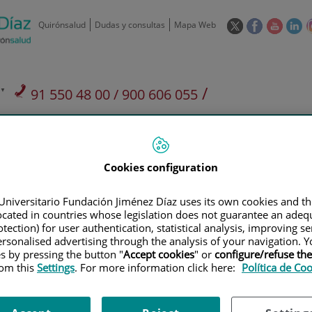
Este
Este
Este
Es
Quirónsalud
Dudas y consultas
Mapa Web
enlace
enlace
enlace
en
se
se
se
se
abrirá
abrirá
abrirá
ab
en
en
en
e
/
91 550 48 00 / 900 606 055
una
una
una
u
ventana
ventana
ventan
ve
Privados: 91 090 05 16
Aseguradoras y
Nuestro
nueva.
nueva.
nueva.
nu
Actividades
mutuas
centro
Cookies configuration
Universitario Fundación Jiménez Díaz uses its own cookies and th
located in countries whose legislation does not guarantee an adequ
tection) for user authentication, statistical analysis, improving s
Investigación
D
rsonalised advertising through the analysis of your navigation. Y
es by pressing the button "
Accept cookies
" or
configure/refuse th
rom this
Settings
. For more information click here:
Política de Co
900 301 013
Teléfono de atención al usuario