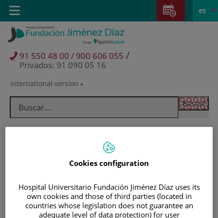
Saltar al contenido
Saltar
E
Idiom
Toggle
es
al
navigation
activo
contenido
/
91 550 48 00 / 900 606 055
Privados: 91 090 05 16
International version
Selector
de
idioma
Cookies configuration
Hospital Universitario Fundación Jiménez Díaz uses its
own cookies and those of third parties (located in
countries whose legislation does not guarantee an
Pacientes y visitantes
adequate level of data protection) for user