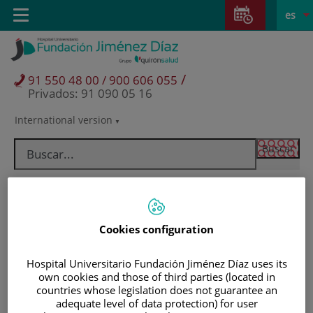
Saltar al contenido
Saltar
E
Idiom
Toggle
es
al
navigation
activo
contenido
/
91 550 48 00 / 900 606 055
Privados: 91 090 05 16
International version
Selector
de
idioma
Cookies configuration
Hospital Universitario Fundación Jiménez Díaz uses its
own cookies and those of third parties (located in
countries whose legislation does not guarantee an
Pacientes y visitantes
adequate level of data protection) for user