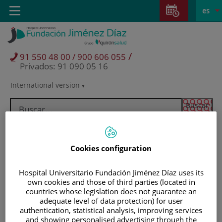
Saltar al contenido
Saltar
E
Idiom
Toggle
es
al
navigation
activo
contenido
/
91 550 48 00 / 900 606 055
Privados: 91 090 05 16
International version
Selector
de
idioma
Cookies configuration
Hospital Universitario Fundación Jiménez Díaz uses its
own cookies and those of third parties (located in
countries whose legislation does not guarantee an
adequate level of data protection) for user
authentication, statistical analysis, improving services
Pacientes y visitantes
and showing personalised advertising through the