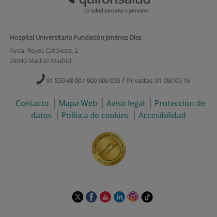
Hospital Universitario Fundación Jiménez Díaz
Avda. Reyes Católicos, 2
28040 Madrid Madrid
/
91 550 48 00 / 900 606 055
Privados: 91 090 05 16
Contacto
Mapa Web
Aviso legal
Protección de
datos
Política de cookies
Accesibilidad
Este
Este
Este
Este
Este
Enlace
enlace
enlace
enlace
enlace
enlace
a
se
se
se
se
se
una