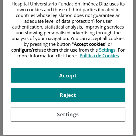
Hospital Universitario Fundación Jiménez Díaz uses its
own cookies and those of third parties (located in
countries whose legislation does not guarantee an
adequate level of data protection) for user
authentication, statistical analysis, improving services
and showing personalised advertising through the
analysis of your navigation. You can accept all cookies
by pressing the button "
Accept cookies
" or
Investigación
configure/refuse them
their use from this
Settings
. For
more information click here:
Política de Cookies
Accept
Reject
Docencia
Settings
Teléfono de atención al usuario