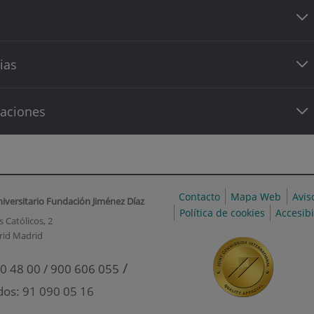
ias
caciones
Contacto
Mapa Web
Avis
niversitario Fundación Jiménez Díaz
Política de cookies
Accesib
 Católicos, 2
rid Madrid
/
0 48 00 / 900 606 055
dos: 91 090 05 16