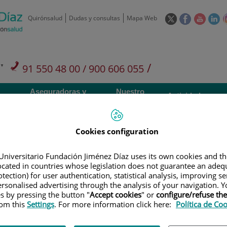
Este
Este
Este
Es
Quirónsalud
Dudas y consultas
Mapa Web
enlace
enlace
enlace
en
se
se
se
se
abrirá
abrirá
abrirá
ab
en
en
en
e
/
91 550 48 00 / 900 606 055
una
una
una
u
ventana
ventana
ventan
ve
Privados: 91 090 05 16
Aseguradoras y
Nuestro
nueva.
nueva.
nueva.
nu
Actividades
mutuas
centro
Cookies configuration
Universitario Fundación Jiménez Díaz uses its own cookies and th
located in countries whose legislation does not guarantee an adequ
Investigación
D
tection) for user authentication, statistical analysis, improving s
rsonalised advertising through the analysis of your navigation. Y
es by pressing the button "
Accept cookies
" or
configure/refuse th
rom this
Settings
. For more information click here:
Política de Co
900 301 013
Teléfono de atención al usuario