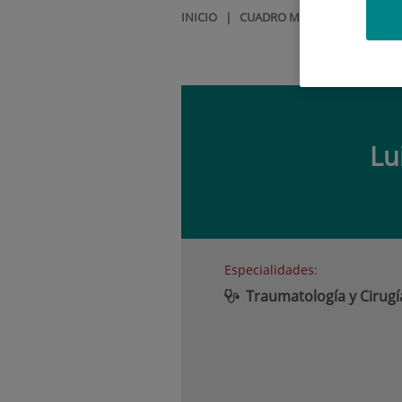
INICIO
|
CUADRO MÉDICO
|
LUIS ÁL
Lu
Especialidades:
Traumatología y Cirug