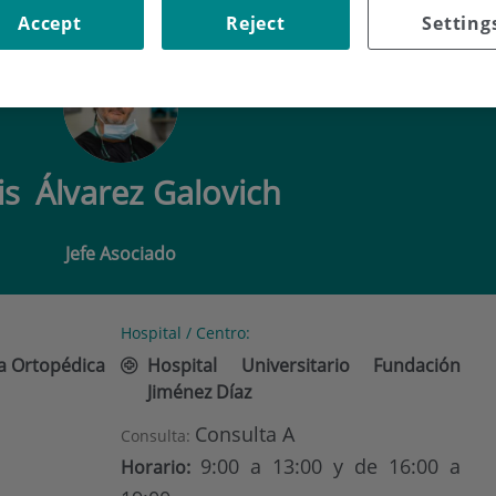
VAREZ GALOVICH
Accept
Reject
Setting
is
Álvarez Galovich
Jefe Asociado
Hospital / Centro:
ía Ortopédica
Hospital Universitario Fundación
Jiménez Díaz
Consulta A
Consulta:
9:00 a 13:00 y de 16:00 a
Horario: