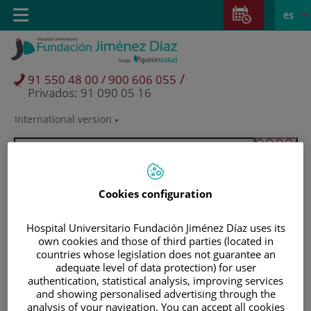
Saltar al contenido
Saltar
E
Idiom
Toggle
es
al
navigation
activo
contenido
/
91 550 48 00 / 900 606 055
Privados: 91 090 05 16
International version
Selector
de
idioma
Cookies configuration
Hospital Universitario Fundación Jiménez Díaz uses its
own cookies and those of third parties (located in
countries whose legislation does not guarantee an
adequate level of data protection) for user
authentication, statistical analysis, improving services
and showing personalised advertising through the
Pacientes y visitantes
analysis of your navigation. You can accept all cookies