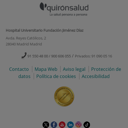
Hospital Universitario Fundación Jiménez Díaz
Avda. Reyes Católicos, 2
28040 Madrid Madrid
/
91 550 48 00 / 900 606 055
Privados: 91 090 05 16
Contacto
Mapa Web
Aviso legal
Protección de
datos
Política de cookies
Accesibilidad
Este
Este
Este
Este
Este
Enlace