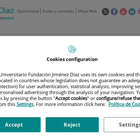
Este
Este
Este
Es
Quirónsalud
Dudas y consultas
Mapa Web
enlace
enlace
enlace
en
se
se
se
se
abrirá
abrirá
abrirá
ab
en
en
en
e
/
91 550 48 00 / 900 606 055
una
una
una
u
ventana
ventana
ventan
ve
Privados: 91 090 05 16
Aseguradoras y
Nuestro
nueva.
nueva.
nueva.
nu
Cookies configuration
Actividades
mutuas
centro
Universitario Fundación Jiménez Díaz uses its own cookies and th
located in countries whose legislation does not guarantee an adequ
tection) for user authentication, statistical analysis, improving s
rsonalised advertising through the analysis of your navigation. Y
es by pressing the button "
Accept cookies
" or
configure/refuse th
rom this
Settings
. For more information click here:
Política de Co
Investigación
D
Accept
Reject
Setting
900 301 013
Teléfono de atención al usuario