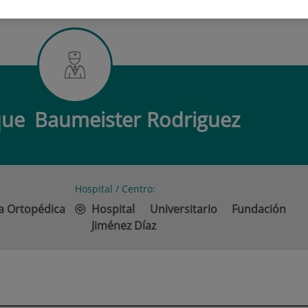
RIQUE BAUMEISTER RODRIGUEZ
que
Baumeister Rodriguez
Hospital / Centro:
ía Ortopédica
Hospital Universitario Fundación
Jiménez Díaz