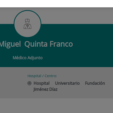
IGUEL QUINTA FRANCO
 Miguel
Quinta Franco
Médico Adjunto
Hospital / Centro:
Hospital Universitario Fundación
Jiménez Díaz