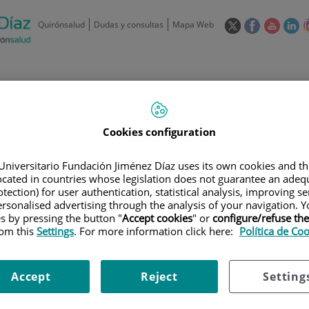
Este
Este
Este
Es
Quirónsalud
Dudas y consultas
Mapa Web
enlace
enlace
enlace
en
se
se
se
se
abrirá
abrirá
abrirá
ab
en
en
en
e
/
91 550 48 00 / 900 606 055
una
una
una
u
ventana
ventana
ventan
ve
Privados: 91 090 05 16
Aseguradoras y
Nuestro
nueva.
nueva.
nueva.
nu
Actividades
Cookies configuration
mutuas
centro
Universitario Fundación Jiménez Díaz uses its own cookies and th
located in countries whose legislation does not guarantee an adequ
tection) for user authentication, statistical analysis, improving s
rsonalised advertising through the analysis of your navigation. Y
es by pressing the button "
Accept cookies
" or
configure/refuse th
Investigación
D
rom this
Settings
. For more information click here:
Política de Co
Accept
Reject
Setting
900 301 013
Teléfono de atención al usuario