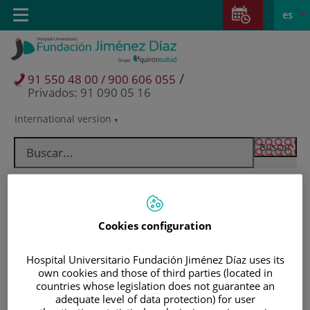
Saltar al contenido
Saltar
E
Idiom
Toggle
es
al
navigation
activo
contenido
/
91 550 48 00 / 900 606 055
Privados: 91 090 05 16
International version
Selector
de
idioma
Cookies configuration
Hospital Universitario Fundación Jiménez Díaz uses its
own cookies and those of third parties (located in
countries whose legislation does not guarantee an
Pacientes y visitantes
adequate level of data protection) for user