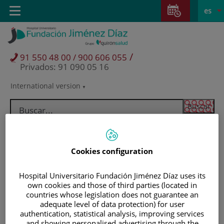
Saltar al contenido
Saltar
E
Idiom
Toggle
es
al
navigation
activo
contenido
/
91 550 48 00 / 900 606 055
Privados: 91 090 05 16
International version
Selector
de
idioma
Cookies configuration
Hospital Universitario Fundación Jiménez Díaz uses its
own cookies and those of third parties (located in
countries whose legislation does not guarantee an
adequate level of data protection) for user
Pacientes y visitantes
authentication, statistical analysis, improving services
and showing personalised advertising through the