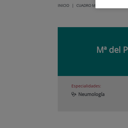
INICIO
|
CUADRO MÉDICO
|
Mª DEL 
Mª del P
Especialidades:
Neumología