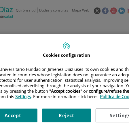
Este
Este
Este
Es
Quirónsalud
Dudas y consultas
Mapa Web
enlace
enlace
enlace
en
se
se
se
se
abrirá
abrirá
abrirá
ab
en
en
en
e
/
91 550 48 00 / 900 606 055
una
una
una
u
ventana
ventana
ventan
ve
Privados: 91 090 05 16
Aseguradoras y
Nuestro
nueva.
nueva.
nueva.
nu
Actividades
Cookies configuration
mutuas
centro
Universitario Fundación Jiménez Díaz uses its own cookies and th
located in countries whose legislation does not guarantee an adequ
tection) for user authentication, statistical analysis, improving s
rsonalised advertising through the analysis of your navigation. Y
es by pressing the button "
Accept cookies
" or
configure/refuse th
Investigación
D
rom this
Settings
. For more information click here:
Política de Co
Accept
Reject
Setting
900 301 013
Teléfono de atención al usuario