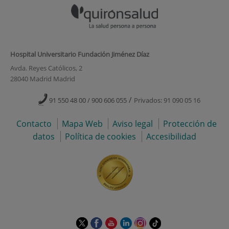
Hospital Universitario Fundación Jiménez Díaz
Avda. Reyes Católicos, 2
28040 Madrid Madrid
/
91 550 48 00 / 900 606 055
Privados: 91 090 05 16
Contacto
Mapa Web
Aviso legal
Protección de
datos
Política de cookies
Accesibilidad
Este
Este
Este
Este
Este
Enlace