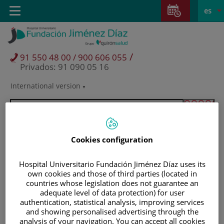
Saltar al contenido
Saltar
E
Idiom
Toggle
es
al
navigation
activo
contenido
/
91 550 48 00 / 900 606 055
Privados: 91 090 05 16
International version
Selector
de
idioma
Cookies configuration
Hospital Universitario Fundación Jiménez Díaz uses its
own cookies and those of third parties (located in
countries whose legislation does not guarantee an
adequate level of data protection) for user
authentication, statistical analysis, improving services
and showing personalised advertising through the
Pacientes y visitantes
analysis of your navigation. You can accept all cookies