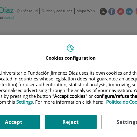
Este
Este
Este
Es
Quirónsalud
Dudas y consultas
Mapa Web
enlace
enlace
enlace
en
se
se
se
se
abrirá
abrirá
abrirá
ab
en
en
en
e
/
91 550 48 00 / 900 606 055
una
una
una
u
ventana
ventana
ventan
ve
Privados: 91 090 05 16
Aseguradoras y
Nuestro
nueva.
nueva.
nueva.
nu
Cookies configuration
Actividades
mutuas
centro
Universitario Fundación Jiménez Díaz uses its own cookies and th
located in countries whose legislation does not guarantee an adequ
tection) for user authentication, statistical analysis, improving s
rsonalised advertising through the analysis of your navigation. Y
es by pressing the button "
Accept cookies
" or
configure/refuse th
rom this
Settings
. For more information click here:
Política de Co
Investigación
D
Accept
Reject
Setting
900 301 013
Teléfono de atención al usuario