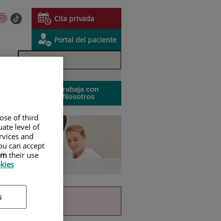
te
Este
Enlace
Cita privada
lace
enlace
a
Enlace a una aplicación externa
se
una
Portal del paciente
rirá
abrirá
aplicación
n
en
externa.
na
una
a
ntana
ventana
Sala de
Trabaja con
eva.
nueva.
Este
prensa
Nosotros
enlace
se
ose of third
abrirá
en
ate level of
una
ervices and
ventana
ou can accept
nueva.
em
their use
okies
ocencia
s