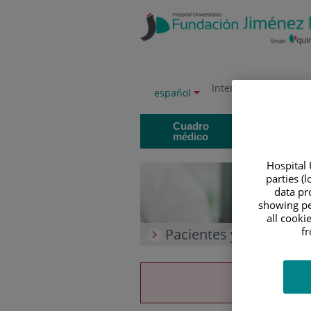
Saltar al contenido
Saltar
al
contenido
International version
Selector
Idioma
español
de
activo
idioma
Cartera de
Cuadro
servicios
médico
Hospital 
parties (
data pro
showing pe
all cooki
f
Pacientes y visitantes