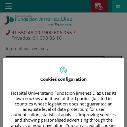
Saltar al contenido
Saltar
E
Idiom
Toggle
es
al
navigation
activo
contenido
/
91 550 48 00 / 900 606 055
Privados: 91 090 05 16
International version
Selector
de
idioma
Cookies configuration
Hospital Universitario Fundación Jiménez Díaz uses its
own cookies and those of third parties (located in
countries whose legislation does not guarantee an
adequate level of data protection) for user
authentication, statistical analysis, improving services
and showing personalised advertising through the
Pacientes y visitantes
analysis of your navigation. You can accept all cookies