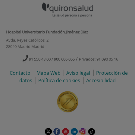
Hospital Universitario Fundación Jiménez Díaz
Avda. Reyes Católicos, 2
28040 Madrid Madrid
/
91 550 48 00 / 900 606 055
Privados: 91 090 05 16
Contacto
Mapa Web
Aviso legal
Protección de
datos
Política de cookies
Accesibilidad
Este
Este
Este
Este
Este
Enlace