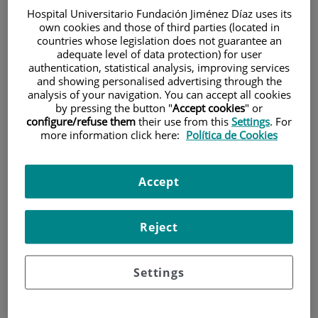
Hospital Universitario Fundación Jiménez Díaz uses its
own cookies and those of third parties (located in
countries whose legislation does not guarantee an
adequate level of data protection) for user
authentication, statistical analysis, improving services
and showing personalised advertising through the
analysis of your navigation. You can accept all cookies
by pressing the button "
Accept cookies
" or
Investigación
configure/refuse them
their use from this
Settings
. For
more information click here:
Política de Cookies
Accept
Reject
Docencia
Settings
Teléfono de atención al usuario