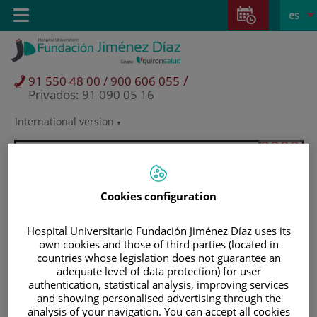
Saltar al contenido
Saltar
E
Idiom
Toggle
es
al
navigation
activo
contenido
/
91 550 48 00 / 900 606 055
Privados: 91 090 05 16
International version
Selector
de
idioma
Cookies configuration
Hospital Universitario Fundación Jiménez Díaz uses its
own cookies and those of third parties (located in
countries whose legislation does not guarantee an
adequate level of data protection) for user
authentication, statistical analysis, improving services
and showing personalised advertising through the
Pacientes y visitantes
analysis of your navigation. You can accept all cookies