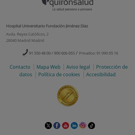
Hospital Universitario Fundación Jiménez Díaz
Avda. Reyes Católicos, 2
28040 Madrid Madrid
/
91 550 48 00 / 900 606 055
Privados: 91 090 05 16
Contacto
Mapa Web
Aviso legal
Protección de
datos
Política de cookies
Accesibilidad
Este
Este
Este
Este
Este
Enlace
enlace
enlace
enlace
enlace
enlace
a