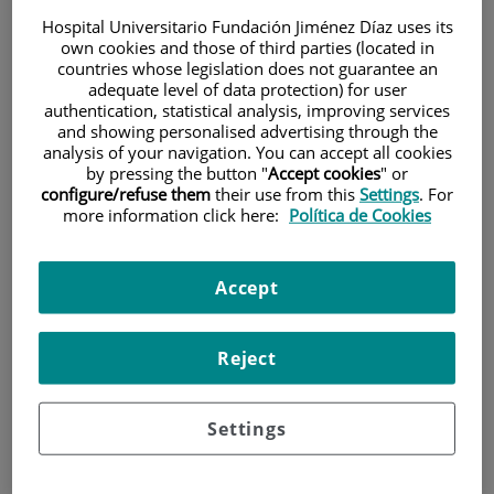
Hospital Universitario Fundación Jiménez Díaz uses its
own cookies and those of third parties (located in
countries whose legislation does not guarantee an
adequate level of data protection) for user
authentication, statistical analysis, improving services
and showing personalised advertising through the
analysis of your navigation. You can accept all cookies
Investigación
by pressing the button "
Accept cookies
" or
configure/refuse them
their use from this
Settings
. For
more information click here:
Política de Cookies
Accept
Reject
Docencia
Settings
Teléfono de atención al usuario