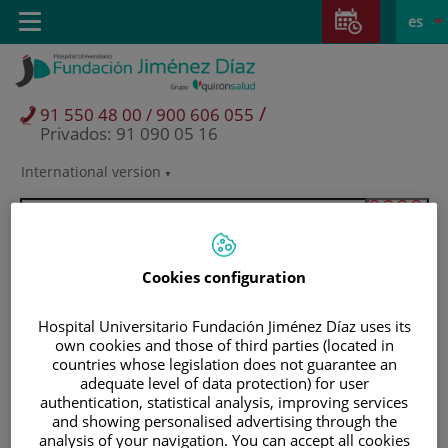
Saltar al contenido
Saltar
E
Idiom
Toggle
es
al
navigation
activo
contenido
/
91 550 48 00 / 900 606 055
Privados: 91 090 05 16
International version
Selector
de
idioma
Cookies configuration
Hospital Universitario Fundación Jiménez Díaz uses its
own cookies and those of third parties (located in
countries whose legislation does not guarantee an
adequate level of data protection) for user
authentication, statistical analysis, improving services
and showing personalised advertising through the
Pacientes y visitantes
analysis of your navigation. You can accept all cookies