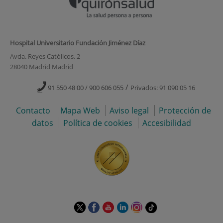
Hospital Universitario Fundación Jiménez Díaz
Avda. Reyes Católicos, 2
28040 Madrid Madrid
/
91 550 48 00 / 900 606 055
Privados: 91 090 05 16
Contacto
Mapa Web
Aviso legal
Protección de
datos
Política de cookies
Accesibilidad
Este
Este
Este
Este
Este
Enlace
enlace
enlace
enlace
enlace
enlace
a