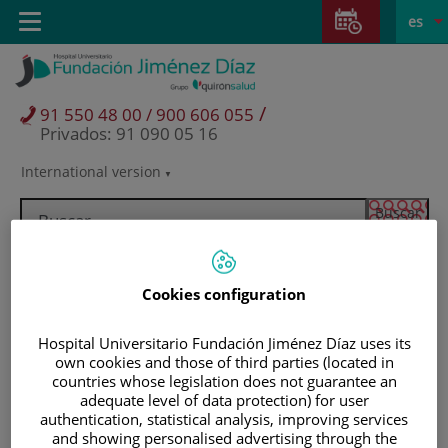
Saltar al contenido
Saltar
E
Idiom
Toggle
es
al
navigation
activo
contenido
/
91 550 48 00 / 900 606 055
Privados: 91 090 05 16
International version
Selector
de
idioma
Cookies configuration
Hospital Universitario Fundación Jiménez Díaz uses its
own cookies and those of third parties (located in
countries whose legislation does not guarantee an
adequate level of data protection) for user
authentication, statistical analysis, improving services
Pacientes y visitantes
and showing personalised advertising through the